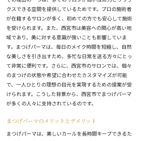
西宮市で安心して通えるサロンの選び方
クスできる空間を提供しているためです。プロの施術者
まつげパーマの施術の流れを徹底解説西宮市の
が在籍するサロンが多く、初めての方でも安心して施術
サロンで安心の施術
を受けられます。また、西宮市は美容への関心が高い地
まつげパーマの施術プロセスを知ろう
域であり、美に対する意識が強いことも影響していま
施術前の準備とカウンセリング
す。まつげパーマは、毎日のメイク時間を短縮し、自然
な美しさを引き出すため、多忙な日常を送る方々にとっ
施術中の注意点とリラックス方法
て非常に便利です。さらに、西宮市のサロンでは、個々
施術後のケアと注意点
のまつげの状態や希望に合わせたカスタマイズが可能
理想のカールを実現するための具体的手順
で、一人ひとりの理想の目元を実現するための提案が受
西宮市のサロンでの施術体験談
けられます。こうした背景から、西宮市でまつげパーマ
アフターケアでまつげを長持ちさせる方法西宮
が多くの人々に支持されているのです。
市のまつげパーマガイド
まつげパーマ後のアフターケアの重要性
まつげパーマのメリットとデメリット
お勧めのまつげケアアイテム紹介
まつげパーマは、美しいカールを長時間キープできるた