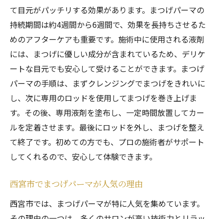
て目元がパッチリする効果があります。まつげパーマの
プロの技術で理想のカールを実現
持続期間は約4週間から6週間で、効果を長持ちさせるた
まつげパーマ施術者の選び方と見極め方
めのアフターケアも重要です。施術中に使用される液剤
サロンでのカウンセリングの重要性
には、まつげに優しい成分が含まれているため、デリケ
西宮市のまつげパーマサロンの口コミと評
ートな目元でも安心して受けることができます。まつげ
判
パーマの手順は、まずクレンジングでまつげをきれいに
初めてのまつげパーマ体験西宮市でおすすめの
し、次に専用のロッドを使用してまつげを巻き上げま
サロンとは
す。その後、専用液剤を塗布し、一定時間放置してカー
ルを定着させます。最後にロッドを外し、まつげを整え
初めてのまつげパーマで気を付けるべきポ
て終了です。初めての方でも、プロの施術者がサポート
イント
してくれるので、安心して体験できます。
初心者に優しいサロンの特徴
西宮市の初めて向けまつげパーマサロン
西宮市でまつげパーマが人気の理由
まつげパーマの施術前後の注意点
西宮市では、まつげパーマが特に人気を集めています。
初めてのまつげパーマ体験記
その理由の一つは、多くのサロンが高い技術力とリラッ