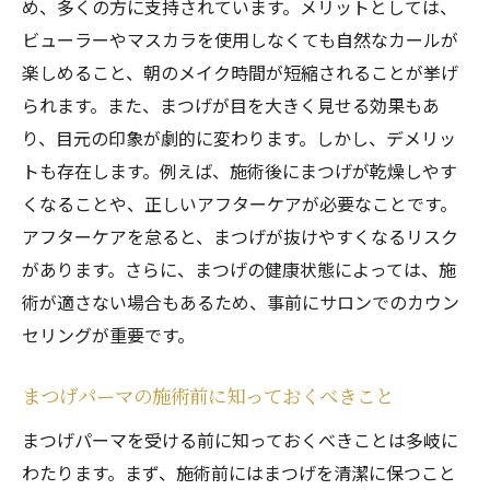
施術後のまつげを美しく保つ方法
め、多くの方に支持されています。メリットとしては、
サロンでのアフターケアサービスとは
ビューラーやマスカラを使用しなくても自然なカールが
楽しめること、朝のメイク時間が短縮されることが挙げ
まつげの健康を保つための習慣
られます。また、まつげが目を大きく見せる効果もあ
西宮市のサロンでアフターケアの相談をし
り、目元の印象が劇的に変わります。しかし、デメリッ
よう
トも存在します。例えば、施術後にまつげが乾燥しやす
西宮市のまつげパーマサロン魅力的な目元を手
くなることや、正しいアフターケアが必要なことです。
に入れる秘訣
アフターケアを怠ると、まつげが抜けやすくなるリスク
まつげパーマで魅力的な目元を作るコツ
があります。さらに、まつげの健康状態によっては、施
サロンでのカウンセリングを活用しよう
術が適さない場合もあるため、事前にサロンでのカウン
理想の目元を実現するための施術オプショ
セリングが重要です。
ン
まつげパーマ後のメイクのコツ
まつげパーマの施術前に知っておくべきこと
西宮市のサロンで得られるプラスアルファ
まつげパーマを受ける前に知っておくべきことは多岐に
のサービス
わたります。まず、施術前にはまつげを清潔に保つこと