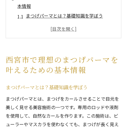
本情報
まつげパーマとは？基礎知識を学ぼう
西宮市でまつげパーマが人気の理由
まつげパーマのメリットとデメリット
まつげパーマの施術前に知っておくべきこ
と
西宮市で理想のまつげパーマを
理想のまつげパーマを実現するためのポイ
叶えるための基本情報
ント
西宮市のまつげパーマサロンの選び方
まつげパーマとは？基礎知識を学ぼう
プロの技術で美しい目元へ西宮市のまつげパー
まつげパーマとは、まつげをカールさせることで目元を
マサロン特集
美しく見せる美容施術の一つです。専用のロッドや液剤
経験豊富なプロが在籍するサロンの特徴
を使用して、自然なカールを作ります。この施術は、ビ
西宮市でおすすめのまつげパーマサロン紹
ューラーやマスカラを使わなくても、まつげが長く見え
介