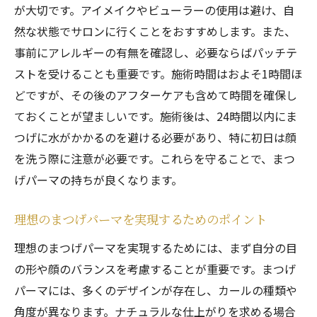
まつげパーマのデザイン選びのポイント
が大切です。アイメイクやビューラーの使用は避け、自
然な状態でサロンに行くことをおすすめします。また、
理想のまつげを実現するための注意点西宮市の
事前にアレルギーの有無を確認し、必要ならばパッチテ
プロが教える
ストを受けることも重要です。施術時間はおよそ1時間ほ
まつげパーマ施術前の注意点
どですが、その後のアフターケアも含めて時間を確保し
施術中のリスクと対策
ておくことが望ましいです。施術後は、24時間以内にま
施術後のケアで気を付けるべきポイント
つげに水がかかるのを避ける必要があり、特に初日は顔
アレルギーや敏感肌の方へのアドバイス
を洗う際に注意が必要です。これらを守ることで、まつ
まつげパーマの持ちを良くするための生活
げパーマの持ちが良くなります。
習慣
西宮市のプロによるまつげパーマのアドバ
理想のまつげパーマを実現するためのポイント
イス
理想のまつげパーマを実現するためには、まず自分の目
西宮市のまつげパーマサロンで理想のまつげを
の形や顔のバランスを考慮することが重要です。まつげ
手に入れよう
パーマには、多くのデザインが存在し、カールの種類や
まつげパーマで理想の目元を実現しよう
角度が異なります。ナチュラルな仕上がりを求める場合