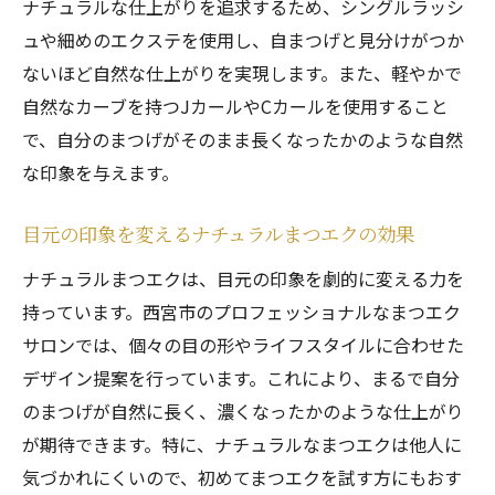
ナチュラルな仕上がりを追求するため、シングルラッシ
び
ュや細めのエクステを使用し、自まつげと見分けがつか
西宮市の女性に最適なまつエクデザイン提
ないほど自然な仕上がりを実現します。また、軽やかで
案
自然なカーブを持つJカールやCカールを使用すること
地域に根ざしたまつエクの特徴
で、自分のまつげがそのまま長くなったかのような自然
な印象を与えます。
西宮市での生活を豊かにするまつエク
地域に合ったまつエクデザインの提案
目元の印象を変えるナチュラルまつエクの効果
ナチュラルまつエクで毎日のメイク時間を短縮
ナチュラルまつエクは、目元の印象を劇的に変える力を
毎朝のメイクを楽にするまつエク
持っています。西宮市のプロフェッショナルなまつエク
ナチュラルまつエクでメイク時間を節約
サロンでは、個々の目の形やライフスタイルに合わせた
手軽に美しくなるためのまつエクデザイン
デザイン提案を行っています。これにより、まるで自分
時短メイクのためのまつエク活用法
のまつげが自然に長く、濃くなったかのような仕上がり
ナチュラルまつエクがもたらす時間の余裕
が期待できます。特に、ナチュラルなまつエクは他人に
お手軽に美しくなれるナチュラルまつエク
気づかれにくいので、初めてまつエクを試す方にもおす