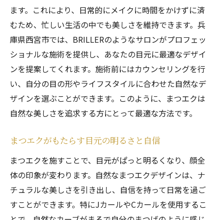
ナチュラルデザインのまつエクが選ばれる
ます。これにより、日常的にメイクに時間をかけずに済
理由
むため、忙しい生活の中でも美しさを維持できます。兵
西宮市のトレンドをリードするまつエクデ
庫県西宮市では、BRILLERのようなサロンがプロフェッ
ザイン
ショナルな施術を提供し、あなたの目元に最適なデザイ
地元で愛されるナチュラルまつエクの魅力
ンを提案してくれます。施術前にはカウンセリングを行
西宮市でのまつエク人気の背景
い、自分の目の形やライフスタイルに合わせた自然なデ
忙しい女性に最適なナチュラルまつエクのメリ
ザインを選ぶことができます。このように、まつエクは
ット
自然な美しさを追求する方にとって最適な方法です。
忙しい朝に役立つナチュラルまつエク
まつエクがもたらす目元の明るさと自信
手間がかからないまつエクの利点
まつエクを施すことで、目元がぱっと明るくなり、顔全
忙しい生活にフィットするデザイン
体の印象が変わります。自然なまつエクデザインは、ナ
まつエクでメイク時間を短縮する方法
チュラルな美しさを引き出し、自信を持って日常を過ご
ナチュラルな仕上がりが忙しい女性に最適
すことができます。特にJカールやCカールを使用するこ
な理由
とで、自然なカーブがまるで自分のまつげのように感じ