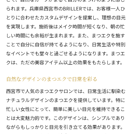
忙しい女性に嬉しいまつエクの特徴
られます。兵庫県西宮市のBRILLERでは、お客様一人ひ
特別なイベントにも対応可能なまつエクデザイ
とりに合わせたカスタムデザインを提案し、理想の目元
ン
を実現します。施術後はメイク時間が短くなり、朝の忙
イベントに映えるまつエクデザイン
しい時間にも余裕が生まれます。また、まつエクを施す
特別な日にぴったりのまつエクスタイル
ことで自分に自信が持てるようになり、日常生活や特別
なイベントでも堂々と過ごせるようになります。まつエ
イベント向けの華やかなまつエク提案
クは、ただの美容アイテム以上の効果をもたらします。
特別な日を彩るまつエクデザイン
イベントで輝くためのまつエク選び
自然なデザインのまつエクで日常を彩る
特別な日におすすめのまつエクデザイン
西宮市で人気のまつエクサロンでは、日常生活に馴染む
西宮市のライフスタイルに合わせたまつエク提
ナチュラルデザインのまつエクを提供しています。特に
案
忙しい女性にとって、簡単に美しい目元を維持できるこ
西宮市の生活にフィットするまつエクデザ
とは大変魅力的です。このデザインは、シンプルであり
イン
ながらもしっかりと目元を引き立てる効果があります。
地域のライフスタイルに合ったまつエク選