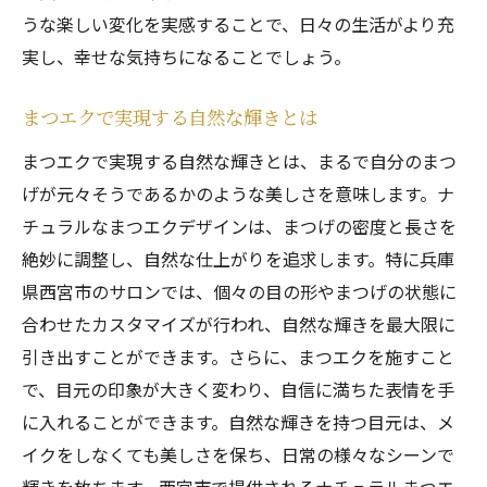
案
うな楽しい変化を実感することで、日々の生活がより充
実し、幸せな気持ちになることでしょう。
自分に合ったまつエクデザインの見つけ方
ライフスタイルに合わせたまつエク選びの
まつエクで実現する自然な輝きとは
ポイント
まつエクで実現する自然な輝きとは、まるで自分のまつ
あなたに最適なまつエクデザインを見つけ
げが元々そうであるかのような美しさを意味します。ナ
る
チュラルなまつエクデザインは、まつげの密度と長さを
ライフスタイルにフィットするまつエクの
絶妙に調整し、自然な仕上がりを追求します。特に兵庫
提案
県西宮市のサロンでは、個々の目の形やまつげの状態に
日常に溶け込むまつエクデザインの選び方
合わせたカスタマイズが行われ、自然な輝きを最大限に
引き出すことができます。さらに、まつエクを施すこと
で、目元の印象が大きく変わり、自信に満ちた表情を手
に入れることができます。自然な輝きを持つ目元は、メ
イクをしなくても美しさを保ち、日常の様々なシーンで