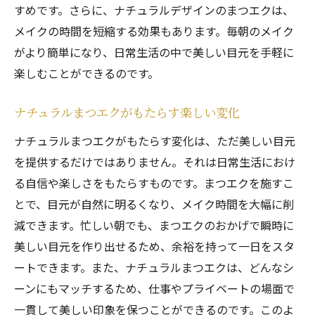
の魅力
すめです。さらに、ナチュラルデザインのまつエクは、
メイクの時間を短縮する効果もあります。毎朝のメイク
西宮市のまつエクサロンで自然な美しさを手に
がより簡単になり、日常生活の中で美しい目元を手軽に
入れる
楽しむことができるのです。
地元の評判が高いまつエクサロン
西宮市で人気のまつエクサロンを紹介
ナチュラルまつエクがもたらす楽しい変化
自然な美しさを追求するまつエクサロンの
ナチュラルまつエクがもたらす変化は、ただ美しい目元
選び方
を提供するだけではありません。それは日常生活におけ
西宮市のサロンで受けるまつエクサービス
る自信や楽しさをもたらすものです。まつエクを施すこ
地域で愛されるまつエクサロンの特徴
とで、目元が自然に明るくなり、メイク時間を大幅に削
自然な美しさを提供するまつエクサロンの
減できます。忙しい朝でも、まつエクのおかげで瞬時に
魅力
美しい目元を作り出せるため、余裕を持って一日をスタ
あなたのライフスタイルにぴったりのまつエク
ートできます。また、ナチュラルまつエクは、どんなシ
デザイン
ーンにもマッチするため、仕事やプライベートの場面で
個々のライフスタイルに合ったまつエク提
一貫して美しい印象を保つことができるのです。このよ