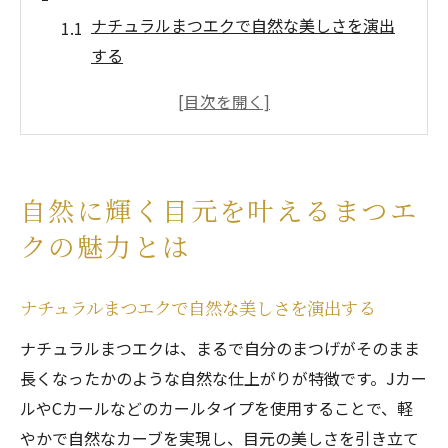
ナチュラルまつエクで自然な美しさを演出
する
まつエクがもたらす目元の明るさと自信
自然なデザインのまつエクで日常を彩る
目元の印象を変えるナチュラルまつエクの
効果
自然に輝く目元を叶えるまつエ
ナチュラルまつエクがもたらす楽しい変化
クの魅力とは
まつエクで実現する自然な輝きとは
西宮市でナチュラルまつエクデザインが人気の
ナチュラルまつエクで自然な美しさを演出する
理由
ナチュラルまつエクは、まるで自分のまつげがそのまま
西宮市の女性に支持されるナチュラルまつ
長くなったかのような自然な仕上がりが特徴です。Jカー
エク
ルやCカールなどのカールタイプを使用することで、軽
地域で評判の高いまつエクサロン
やかで自然なカーブを実現し、目元の美しさを引き立て