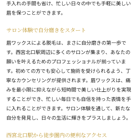
手入れの手間も省け、忙しい日々の中でも手軽に美しい
アクセスの良さが人気の理由
眉を保つことができます。
仕事帰りにも立ち寄れる立地
サロン体験で自分磨きをスタート
周辺のカフェやショップと一緒に楽しむ
西宮北口駅の眉ワックスサロンで忙しい日常に
眉ワックスによる脱毛は、まさに自分磨きの第一歩で
変化を与える
す。西宮北口駅周辺に多くのサロンが集まり、あなたの
願いを叶えるためのプロフェッショナルが揃っていま
忙しい生活に美しさをプラス
す。初めての方でも安心して施術を受けられるよう、丁
効率的な時間活用で美を手に入れる
寧なカウンセリングが提供されます。眉ワックスは、痛
駅近の利便性で忙しい人にも最適
みを最小限に抑えながら短時間で美しい仕上がりを実現
日常に役立つ眉ケアのテクニック
することができ、忙しい毎日でも自信を持った表情を手
ストレスフリーな施術でリフレッシュ
に入れることができます。サロン体験を通して、新たな
眉ワックスで日常に新しい自信を
自分を発見し、日々の生活に輝きをプラスしましょう。
西宮北口駅から徒歩圏内の便利なアクセス