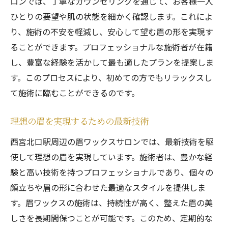
ロンでは、丁寧なカウンセリングを通じて、お客様一人
多忙な中でも手軽に清潔感を維持
ひとりの要望や肌の状態を細かく確認します。これによ
オーダーメイドの眉ワックスで新しい自分を発
り、施術の不安を軽減し、安心して望む眉の形を実現す
見西宮北口駅のサロン
ることができます。プロフェッショナルな施術者が在籍
自分らしさを引き出す眉デザイン
し、豊富な経験を活かして最も適したプランを提案しま
個別対応で自分だけのスタイルを
す。このプロセスにより、初めての方でもリラックスし
新しい自分に出会うための施術体験
て施術に臨むことができるのです。
カウンセリングで具体的なイメージを共有
理想の眉を実現するための最新技術
プロの提案を受けて自信を手に
西宮北口駅周辺の眉ワックスサロンでは、最新技術を駆
眉ワックスで魅力的な変化を実感
使して理想の眉を実現しています。施術者は、豊かな経
アクセス抜群西宮北口駅で理想の眉を手に入れ
験と高い技術を持つプロフェッショナルであり、個々の
る眉ワックス体験
顔立ちや眉の形に合わせた最適なスタイルを提供しま
駅周辺の便利なサロン一覧
す。眉ワックスの施術は、持続性が高く、整えた眉の美
短時間での施術が可能なサロン選び
しさを長期間保つことが可能です。このため、定期的な
理想の眉を実現するための第一歩