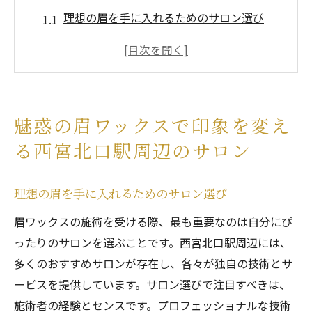
理想の眉を手に入れるためのサロン選び
技術とセンスが光る西宮北口のプロフェッ
ショナルたち
施術前のカウンセリングで安心感を提供
理想の眉を実現するための最新技術
魅惑の眉ワックスで印象を変え
サロン体験で自分磨きをスタート
る西宮北口駅周辺のサロン
西宮北口駅から徒歩圏内の便利なアクセス
眉ワックスで美しい自信を手に入れる西宮北口
理想の眉を手に入れるためのサロン選び
駅のおすすめ
眉ワックスの施術を受ける際、最も重要なのは自分にぴ
自分に合ったスタイルを見つける
ったりのサロンを選ぶことです。西宮北口駅周辺には、
プロの技術で自然な仕上がりを
多くのおすすめサロンが存在し、各々が独自の技術とサ
施術後のアフターケアで長持ち効果
ービスを提供しています。サロン選びで注目すべきは、
信頼の技術者たちが提供する安心の施術
施術者の経験とセンスです。プロフェッショナルな技術