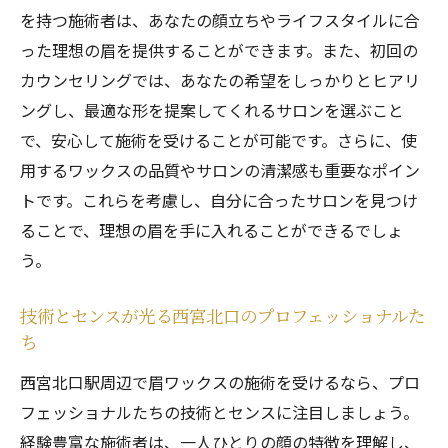
眉ワックスのメリットを最大限に活用
を持つ施術者は、あなたの顔立ちやライフスタイルに合
予約のしやすい便利なサロン情報
った理想の眉を提供することができます。また、初回の
西宮北口駅で理想の眉を実現短時間で叶う眉ワ
カウンセリングでは、あなたの希望をしっかりとヒアリ
ックスの魅力
ングし、最適な形を提案してくれるサロンを選ぶこと
で、安心して施術を受けることが可能です。さらに、使
忙しい人にぴったりの短時間施術
用するワックスの品質やサロンの清潔感も重要なポイン
駅近でアクセス抜群！通いやすい立地
トです。これらを考慮し、自分に合ったサロンを見つけ
即日予約も可能なサロン
ることで、理想の眉を手に入れることができるでしょ
プロのカウンセリングで理想の眉をデザイ
う。
ン
施術時間を無駄にしない効率的なサービス
技術とセンスが光る西宮北口のプロフェッショナルた
短時間で美しい眉を手に入れる方法
ち
西宮北口のプロが施す眉ワックスであなたの顔
西宮北口駅周辺で眉ワックスの施術を受けるなら、プロ
に合うスタイルを
フェッショナルたちの技術とセンスに注目しましょう。
個々の顔立ちに合わせたオーダーメイド施
経験豊富な施術者は、一人ひとりの顔の特徴を理解し、