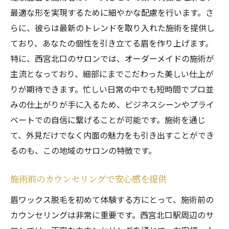
術
最適な形を実現するために細やかな配慮を行います。さ
らに、彼らは最新のトレンドを取り入れた施術を提供し
自然に調和する美しい眉のデザイン
ており、あなたの個性を引き立てる眉を作り上げます。
プロが提案する最新トレンドとスタイル
特に、西宮北口のサロンでは、オーダーメイドの施術が
顔の印象を変えるビフォーアフター
主流となっており、細部にまでこだわった美しい仕上が
継続的な施術で理想の眉を追求
りが期待できます。忙しい日常の中でも短時間でプロ並
施術後のフォローアップで安心
みの仕上がりが手に入るため、ビジネスシーンやプライ
眉ワックスで清潔感アップ西宮北口駅のサロン
ベートでの自信に繋げることが可能です。施術を通じ
でビジネスもプライベートも充実
て、外見だけでなく内面の魅力をも引き出すことができ
ビジネスシーンに最適な眉スタイル
るのも、この地域のサロンの特徴です。
プライベートでも引き立つ自然な眉
施術前のカウンセリングで安心感を提供
眉ワックスで第一印象を格上げ
眉ワックス脱毛を初めて体験する方にとって、施術前の
清潔感を保つための眉ケア術
カウンセリングは非常に重要です。西宮北口駅周辺のサ
プロフェッショナルな仕上がりを保証