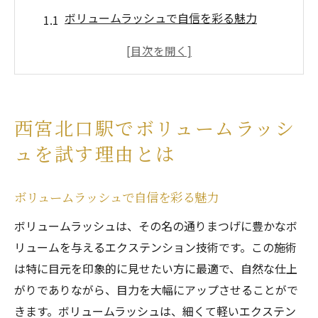
ボリュームラッシュで自信を彩る魅力
西宮北口駅のアクセスの良さとサロンの充
実
ボリュームラッシュで目元を劇的に変える
方法
西宮北口駅でボリュームラッシ
忙しい女性におすすめのボリュームラッシ
ュを試す理由とは
ュ
予約の手間を省く便利なサロン選び
ボリュームラッシュで自信を彩る魅力
口コミで選ぶ西宮北口のボリュームラッシ
ュサロン
ボリュームラッシュは、その名の通りまつげに豊かなボ
リュームを与えるエクステンション技術です。この施術
目元を劇的に変えるボリュームラッシュの魅力
は特に目元を印象的に見せたい方に最適で、自然な仕上
ボリュームラッシュがもたらす自然な仕上
がりでありながら、目力を大幅にアップさせることがで
がり
きます。ボリュームラッシュは、細くて軽いエクステン
技術の違いが生む美しさの秘訣