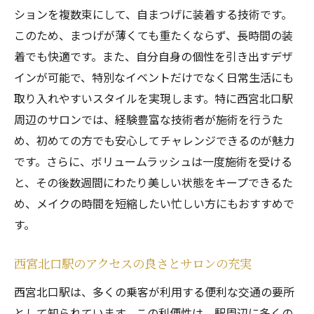
ションを複数束にして、自まつげに装着する技術です。
ボリュームラッシュで目元の印象をアップ
このため、まつげが薄くても重たくならず、長時間の装
西宮北口駅近辺での体験談
着でも快適です。また、自分自身の個性を引き出すデザ
忙しいあなたにもぴったりの施術
インが可能で、特別なイベントだけでなく日常生活にも
ボリュームラッシュの安全性と注意点
取り入れやすいスタイルを実現します。特に西宮北口駅
ボリュームラッシュで忙しい日常に華やかさを
周辺のサロンでは、経験豊富な技術者が施術を行うた
プラス
め、初めての方でも安心してチャレンジできるのが魅力
です。さらに、ボリュームラッシュは一度施術を受ける
短時間で実現するボリュームラッシュの効
と、その後数週間にわたり美しい状態をキープできるた
果
め、メイクの時間を短縮したい忙しい方にもおすすめで
メイクの時間を短縮できる魅力
す。
ボリュームラッシュで自信を持てる理由
仕事帰りにも立ち寄れるサロンの魅力
西宮北口駅のアクセスの良さとサロンの充実
忙しい日常にこそ試したいエクステ
西宮北口駅は、多くの乗客が利用する便利な交通の要所
ボリュームラッシュの維持方法とケア
として知られています。この利便性は、駅周辺に多くの