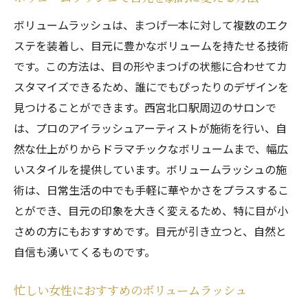
ボリュームラッシュの嬉しい効果
ボリュームラッシュは、まつげ一本に対して複数のエク
プロの施術で安心の仕上がり
ステを装着し、目元に豊かなボリュームを持たせる技術
です。この方法は、目の形やまつげの状態に合わせてカ
料金と効果のバランスを考えた選択
スタマイズできるため、誰にでもぴったりのデザインを
口コミから見る西宮北口のサロン特徴
見つけることができます。西宮北口駅周辺のサロンで
ボリュームラッシュで手軽に自信を手に入れる
は、プロのアイラッシュアーティストが施術を行い、自
忙しい毎日に嬉しい時短効果
然な仕上がりからドラマチックなボリュームまで、幅広
手軽に試せるエクステの魅力
いスタイルを提供しています。ボリュームラッシュの施
自然な仕上がりで自信を持てる自分に
術は、日常生活の中でも手軽に華やかさをプラスするこ
セルフケアで長持ちさせる方法
とができ、目元の印象を大きく変えるため、特に目が小
さめの方にもおすすめです。目元が引き立つと、自然と
初めての方に安心なカウンセリング
自信も湧いてくるものです。
ボリュームラッシュで日常を変える
目元の印象がぐっと変わるボリュームラッシュ
忙しい女性におすすめのボリュームラッシュ
の施術