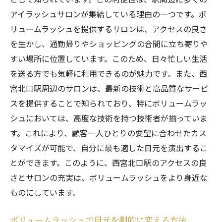
イベント前に最適！ボリュームラッシュで理想
アイラッシュサロンが集結している理由の一つです。ボ
のまつげに
リュームラッシュを提供するサロンは、アクセスの良さ
大切なイベントに備えてボリュームラッシ
を生かし、通勤帰りやショッピングの合間に立ち寄りや
ュを試そう
すい場所に位置しています。このため、日々忙しい生活
写真映えする目元を手に入れる秘訣
を送る方でも気軽に利用できるのが魅力です。また、西
宮北口駅周辺のサロンは、最新の技術と高品質なサービ
ボリュームラッシュの施術例とビフォーア
スを提供することで知られており、特にボリュームラッ
フター
シュにおいては、高度な技術を持つ技術者が揃っていま
プロの施術で理想の目元を実現
す。これにより、顧客一人ひとりの要望に合わせたカス
イベント前のベストタイミングはいつ？
タマイズが可能で、自分に最も適した目元を演出するこ
ボリュームラッシュで特別感を演出
とができます。このように、西宮北口駅のアクセスの良
西宮北口駅で体験するボリュームラッシュのメ
さとサロンの充実は、ボリュームラッシュをより身近な
リット
ものにしています。
駅近の便利な立地で体験可能
西宮北口の人気サロンを紹介
ボリュームラッシュで目元を劇的に変える方法