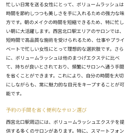
忙しい日常を送る女性にとって、ボリュームラッシュは
ボリュームラッシュのケア方法と注意点
時間を節約しつつも美しさを手に入れるための強力な味
施術後の維持方法で持続力アップ
方です。朝のメイクの時間を短縮できるため、特に忙し
初めてでも安心の施術プロセス
い朝に大活躍します。西宮北口駅エリアのサロンでは、
ボリュームラッシュの施術時間と流れ
短時間で高品質な施術を受けられるため、仕事やプライ
一度で実感できる効果の秘密
ベートで忙しい女性にとって理想的な選択肢です。さら
目元の印象を劇的に変える理由
に、ボリュームラッシュは他のまつげエクステに比べ
て、持ちが良いとされており、頻繁にサロンへ通う手間
ボリュームラッシュで特別な日をさらに特別に
を省くことができます。これにより、自分の時間を大切
結婚式やパーティーにぴったりのエクステ
にしながらも、常に魅力的な目元をキープすることが可
特別な日を彩るボリュームラッシュの魅力
能です。
プロが提案するデザインで理想の目元に
ボリュームラッシュで特別な写真映えを
予約の手間を省く便利なサロン選び
イベント前の準備に欠かせない理由
西宮北口駅周辺には、ボリュームラッシュエクステを提
ボリュームラッシュで思い出の日を彩る
供する多くのサロンがあります。特に、スマートフォン