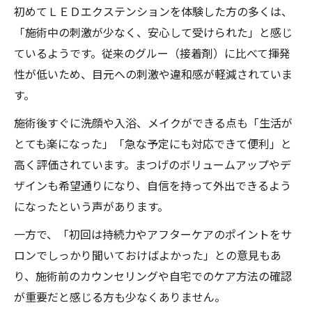
まつげ本来の美しさを引き出す施術法
初めてＬＥＤエクステンションを体験した方の多くは、
「施術中の刺激が少なく、安心して受けられた」と感じ
自然志向の方におすすめの新時代エクステ
ているようです。従来のグルー（接着剤）に比べて揮発
トレンドの目元デザインを体験する方法
性が低いため、目元への刺激や違和感が軽減されていま
兵庫県で選ぶＬＥＤエクステンションの魅力と
す。
は
施術後すぐに洗顔や入浴、メイクができる点も「生活が
兵庫県の人気サロンで選ばれる理由を解説
とても楽になった」「急な予定にも対応できて便利」と
ＬＥＤエクステンションの幅広いデザイン
高く評価されています。まつげのボリュームアップやデ
力
ザインも希望通りになり、自信を持って外出できるよう
アクセス便利なサロンの選び方とポイント
になったという声があります。
口コミ評価で見るＬＥＤエクステンション
一方で、「初回は持続力やアフターケアのポイントをサ
体験
ロンでしっかり聞いておけばよかった」との意見もあ
美容サロン選びで知っておきたい基準
り、施術前のカウンセリングや自宅でのケア方法の確認
が重要だと感じる方も少なくありません。