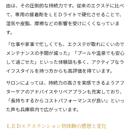
由は、その圧倒的な持続力です。従来のエクステに比べ
予約が取りやすい兵庫県のサロン事情
て、専用の接着剤をＬＥＤライトで硬化させることで、
長持ちの秘訣を知るＬＥＤエクステンション徹
湿気や皮脂、摩擦などの影響を受けにくくなっていま
底解析
す。
ＬＥＤエクステンションの持続力が高い仕
「仕事や家事で忙しくても、エクステが取れにくいので
組み
メンテナンスの手間が減った」「プールや温泉でも安心
施術後のケア方法で長持ち度アップ
して過ごせた」といった体験談も多く、アクティブなラ
まつげへの優しさが長持ちのポイント
イフスタイルを持つ方からも高評価を得ています。
マツエクが取れにくい最新技術の魅力
サロンによっては、持続力の高さを実感できるようアフ
兵庫県で長持ちを実感できる体験談
ターケアのアドバイスやリペアプランも充実しており、
自然な目元へ導く新時代のマツエク技術が登場
「長持ちするからコストパフォーマンスが良い」といっ
ＬＥＤエクステンションで叶うナチュラル
た声も兵庫県内で広がっています。
な目元
ＬＥＤエクステンション初体験の感想と変化
最新技術が導く自然な仕上がりの秘密