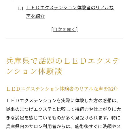
ＬＥＤエクステンション体験者のリアルな
声を紹介
兵庫県で話題の持続力に満足した理由とは
ＬＥＤエクステンション初体験の感想と変
化
まつげや目元へのやさしさを実感できる体
兵庫県で話題のＬＥＤエクステ
験談
ンション体験談
自然な仕上がりを叶えたＬＥＤエクステン
ションの魅力
ＬＥＤエクステンション体験者のリアルな声を紹介
仕上がりが美しいＬＥＤエクステンションの秘
密
ＬＥＤエクステンションを実際に体験した方の感想は、
従来のまつげエクステと比較して持続力や仕上がりに大
独自技術で実現するＬＥＤエクステンショ
きな満足を感じているものが多く見受けられます。特に
ンの美しさ
兵庫県内のサロン利用者からは、施術後すぐに洗顔やメ
まつげ一本一本が整う繊細な仕上がりの理