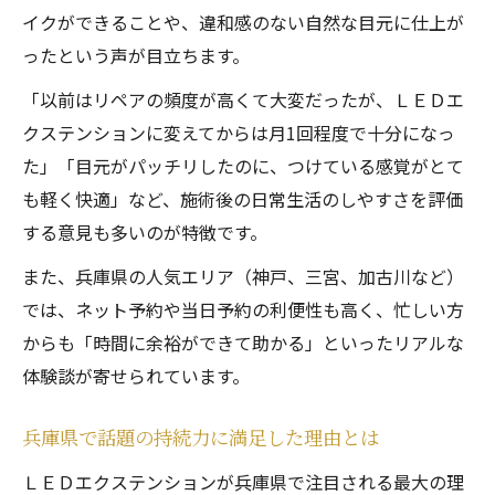
イクができることや、違和感のない自然な目元に仕上が
由
ったという声が目立ちます。
ＬＥＤエクステンションで叶う理想的な目
元デザイン
「以前はリペアの頻度が高くて大変だったが、ＬＥＤエ
クステンションに変えてからは月1回程度で十分になっ
マツエク上手いサロンが選ばれるポイント
た」「目元がパッチリしたのに、つけている感覚がとて
とは
も軽く快適」など、施術後の日常生活のしやすさを評価
口コミで高評価のＬＥＤエクステンション
する意見も多いのが特徴です。
施術法
また、兵庫県の人気エリア（神戸、三宮、加古川など）
ＬＥＤエクステンションなら忙しいあなたにも
では、ネット予約や当日予約の利便性も高く、忙しい方
最適
からも「時間に余裕ができて助かる」といったリアルな
ＬＥＤエクステンションが忙しい方に選ば
体験談が寄せられています。
れる理由
施術後すぐ濡らせる利便性で時短を実現
兵庫県で話題の持続力に満足した理由とは
オイルクレンジング対応で毎日快適なケア
ＬＥＤエクステンションが兵庫県で注目される最大の理
仕事帰りでも通いやすいサロン選びのコツ