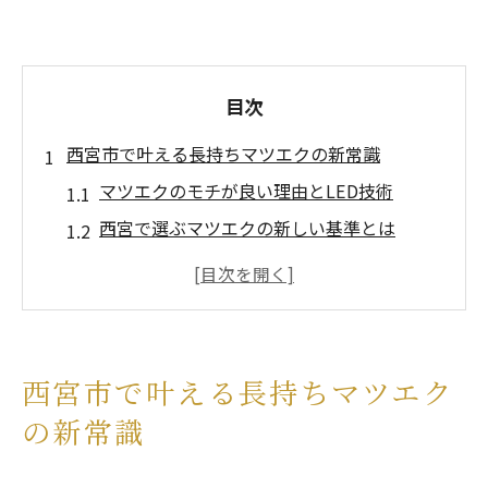
目次
西宮市で叶える長持ちマツエクの新常識
マツエクのモチが良い理由とLED技術
西宮で選ぶマツエクの新しい基準とは
LEDエクステで叶う自然な目元の魅力
まつげエクステ西宮で人気の特徴解説
マツエク甲子園や安いサロンの選び方
LEDエクステでナチュラルな目元を手に入れる
西宮市で叶える長持ちマツエク
LEDエクステの自然な仕上がりの秘密
の新常識
マツエク西宮北口で叶う理想の目元体験
ナチュラル志向に最適なマツエク選び方