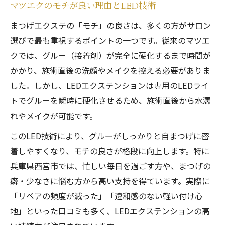
マツエクのモチが良い理由とLED技術
まつ毛エクステ西宮のトレンド比較
まつげエクステの「モチ」の良さは、多くの方がサロン
ビューティーアイラッシュ西宮の特徴
選びで最も重視するポイントの一つです。従来のマツエ
自まつげが少ない方にもおすすめの秘訣
クでは、グルー（接着剤）が完全に硬化するまで時間が
自まつげが少ない人向けマツエクの選び方
かかり、施術直後の洗顔やメイクを控える必要がありま
LEDエクステが細いまつげにも強い理由
した。しかし、LEDエクステンションは専用のLEDライ
トでグルーを瞬時に硬化させるため、施術直後から水濡
西宮で自まつげ悩みを解決する方法
れやメイクが可能です。
マツエク西宮北口のおすすめポイント
このLED技術により、グルーがしっかりと自まつげに密
モチを高めるケア方法とLED技術紹介
着しやすくなり、モチの良さが格段に向上します。特に
モチ重視ならLEDエクステが断然有利
兵庫県西宮市では、忙しい毎日を過ごす方や、まつげの
LEDエクステでマツエクの持続力が向上
癖・少なさに悩む方から高い支持を得ています。実際に
西宮でモチを求めるならLEDが最適な理由
「リペアの頻度が減った」「違和感のない軽い付け心
マツエク甲子園エリアのモチ比較ポイント
地」といった口コミも多く、LEDエクステンションの高
マツエクとLED技術の違いを徹底解説