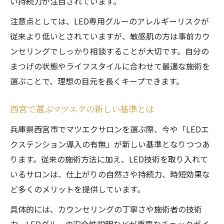
い持続力が注目されています。
マツエク西宮でリペア頻度を減らすコツ
注意点としては、LED専用グルーのアレルギーリスクが
マツエク選びに迷ったら知っておきたいこと
従来より低いとされていますが、敏感肌の方は事前カウ
マツエク西宮で失敗しない選び方のポイン
ンセリングでしっかり相談することが大切です。自分の
ト
まつげの状態やライフスタイルに合わせて最適な施術を
阪神西宮や西宮北口でのサロン比較術
選ぶことで、理想の目元を長くキープできます。
まつ毛エクステ西宮でチェックすべき点
西宮で選ぶマツエクの新しい基準とは
ビューティーアイラッシュ西宮の選び方
兵庫県西宮市でマツエクサロンを選ぶ際、今や「LEDエ
マツエク安いサロンのメリットと注意点
クステンション導入の有無」が新しい基準となりつつあ
兵庫県西宮発LEDエクステの魅力解明
ります。従来の施術方法に加え、LED技術を取り入れて
LEDエクステ兵庫県西宮市の魅力徹底解説
いるサロンは、仕上がりの自然さや持続力、時短効果な
マツエク西宮で人気のLED最新技術とは
ど多くのメリットを提供しています。
兵庫エリアで注目されるマツエクの進化
具体的には、カウンセリングの丁寧さや施術者の技術
LEDエクステの安全性と効果を検証