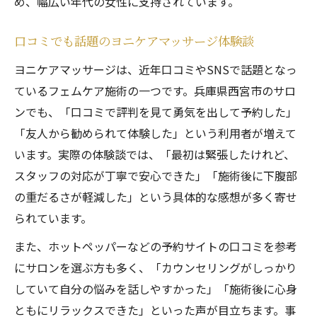
め、幅広い年代の女性に支持されています。
フェムケアマッサージで叶える不調改善法
フェムケアマッサージで得られる効果とは
口コミでも話題のヨニケアマッサージ体験談
ヨニケアマッサージの口コミを徹底調査
ヨニケアマッサージは、近年口コミやSNSで話題となっ
女性の悩みに寄り添うフェムケア施術内容
ているフェムケア施術の一つです。兵庫県西宮市のサロ
名古屋や大阪でも注目のフェムケア技術
ンでも、「口コミで評判を見て勇気を出して予約した」
ホットペッパー掲載フェムケアの魅力解説
「友人から勧められて体験した」という利用者が増えて
安心できるフェムケア選びのコツまとめ
います。実際の体験談では、「最初は緊張したけれど、
信頼できるフェムケアサロンの見極め方
スタッフの対応が丁寧で安心できた」「施術後に下腹部
の重だるさが軽減した」という具体的な感想が多く寄せ
口コミや評判を活かしたサロン選び術
られています。
女性スタッフ在籍で安心のフェムケア体験
完全予約制サロンのメリットと注意点
また、ホットペッパーなどの予約サイトの口コミを参考
にサロンを選ぶ方も多く、「カウンセリングがしっかり
大阪や神戸のサロンとの違いを比較
していて自分の悩みを話しやすかった」「施術後に心身
毎日を快適にするフェムケア活用術
ともにリラックスできた」といった声が目立ちます。事