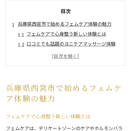
目次
兵庫県西宮市で始めるフェムケア体験の魅力
フェムケアで心身整う新しい体験とは
口コミでも話題のヨニケアマッサージ体験
談
フェムケアサロン利用で感じた満足ポイン
ト
神戸や大阪と比べた西宮市のフェムケア事
兵庫県西宮市で始めるフェムケ
情
ア体験の魅力
フェムケアサロン初体験で安心できる理由
心身を癒すフェムケアの効果に迫る
フェムケアで心身整う新しい体験とは
フェムケアによるホルモンバランス調整の
フェムケアは、デリケートゾーンのケアやホルモンバラ
実感