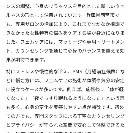
ンスの調整、心身のリラックスを目的とした新しいウェ
リラックスを促すフェムケア施術の特徴
ルネスの形として注目されています。兵庫県西宮市で
口コミで語られるフェムケアマッサージ効
も、専用サロンの増加により、これまでなかなか相談で
果
きなかった女性特有の悩みをケアする場が身近になりま
PMSや不調緩和に役立つフェムケアの工夫
した。フェムケアには、マッサージや専用トリートメン
身体と心を癒すフェムケアの具体的な作用
ト、カウンセリングを通じて心身のバランスを整える効
リラックスしたい方へ西宮市のフェムケア案内
果が期待できます。
西宮市で受けられる人気フェムケアメニュ
特にストレスや慢性的な冷え、PMS（月経前症候群）な
ー
どに悩む方には、フェムケアの施術が体調や気分の安定
口コミで好評なフェムケアサロンの探し方
に役立つケースが多いです。例えば、施術後に「体が軽
ホットペッパーで話題のヨニケア体験情報
くなった」「夜ぐっすり眠れるようになった」という声
大阪や神戸と比較したフェムケアサロン事
も多く、心身の変化を実感しやすい点が特徴です。初め
情
ての方でも、専門スタッフによる丁寧なカウンセリング
とプライバシーが守られた空間で安心して体験できるた
リラックス重視のフェムケアサロン選び方