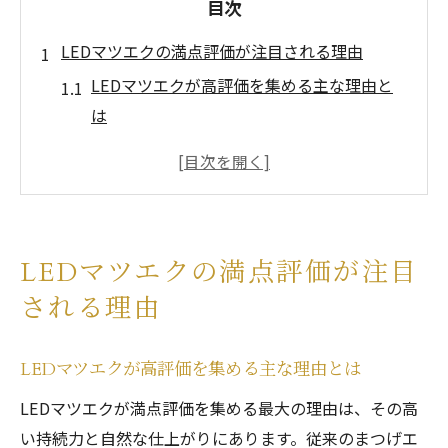
目次
LEDマツエクの満点評価が注目される理由
LEDマツエクが高評価を集める主な理由と
は
持続力と仕上がりでLEDマツエクが選ばれ
る背景
LEDマツエクと従来法の違いが満点評価の
決め手
LEDマツエクの満点評価が注目
LEDマツエクの口コミで評価されるポイン
される理由
トを解説
LEDマツエク体験者が感じる満足度の理由
LEDマツエクが高評価を集める主な理由とは
を紹介
西宮エリアで安心して選ぶLEDマツエク
LEDマツエクが満点評価を集める最大の理由は、その高
い持続力と自然な仕上がりにあります。従来のまつげエ
LEDマツエクを西宮で選ぶ際の安心ポイン