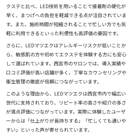
クステと比べ、LED技術を用いることで接着剤の硬化が
ト解説
早く、まつげへの負担を軽減できる点が注目されていま
西宮エリアでLEDマツエクが人気の理由と
す。また、施術時間が短縮されることで忙しい方でも気
選び方
軽に利用できるといった利便性も高評価の要因です。
LEDマツエク導入サロンを西宮で見極める
方法
さらに、LEDマツエクはアレルギーリスクが低いことか
ら、敏感肌の方や初めてエクステを体験する方にも安心
安心して通える西宮のLEDマツエクサロン
して選ばれています。西宮市のサロンでは、導入実績や
選び方
口コミ評価が高い店舗が多く、丁寧なカウンセリングや
LEDマツエクで満足できる西宮エリアの特
衛生管理の徹底が信頼につながっています。
徴とは
このような理由から、LEDマツエクは西宮市内で幅広い
満点評価を得るLEDマツエクの特長を解説
世代に支持されており、リピート率の高さや紹介の多さ
LEDマツエクならではの持続力と自然な仕
が満点評価につながっています。実際に体験したユーザ
上がり
ーからは「仕上がりが長持ちする」「忙しくても通いや
LEDマツエクが満点評価を得る理由と新技
すい」といった声が寄せられています。
術の特長