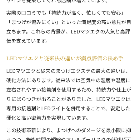
ザインを提案してくれる店舗が増えています。
較
実際の口コミでも「持続力が高く、忙しくても安心」
LEDマツエクで長く美しさを保つ秘訣を紹
「まつげが傷みにくい」といった満足度の高い意見が目
介
立ちます。これらの背景が、LEDマツエクの人気と高評
美しさを長く保つLEDマツエクの秘訣とは
価を支えています。
LEDマツエクで美しさを長持ちさせるケア
方法
LEDマツエクと従来法の違いが満点評価の決め手
LEDマツエク施術後の適切なメンテナンス
LEDマツエクと従来のまつげエクステの最大の違いは、
法
硬化方法にあります。従来法では空気中の湿度や温度に
LEDマツエクの美しさをキープする生活習
左右されやすい接着剤を使用するため、持続力や仕上が
慣とは
りにばらつきが出ることがありました。LEDマツエクは
専用の接着剤とLEDライトを併用することで、安定した
LEDマツエクの持続力を高める日常ケアを
硬化と高い密着力を実現しています。
解説
LEDマツエク後の洗顔やスキンケアのポイ
この技術革新により、まつげへのダメージを最小限に抑
ント
えつつ、施術時間の短縮やアレルギーリスクの低減が可