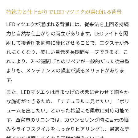
アレルギーリスク軽減がLEDマツエクの大
持続力と仕上がりでLEDマツエクが選ばれる背景
きな魅力
LEDマツエクが選ばれる背景には、従来法を上回る持続
LEDマツエクの短時間施術が高評価の理由
力と自然な仕上がりの両立があります。LEDライトを照
に直結
射して接着剤を瞬時に硬化させることで、エクステが外
LEDマツエクの特長で毎日が快適に過ごせ
れにくくなり、美しい目元を長期間キープできます。こ
る秘密
れにより、2〜3週間ごとのリペアが一般的だった従来型
LEDマツエクの持続力と満足度に迫る
よりも、メンテナンスの頻度が減るメリットがありま
LEDマツエクの持続力はなぜ高いのか徹底
す。
解説
また、LEDマツエクは自まつげの状態に合わせて細やか
LEDマツエクで実感する持続力とメンテナ
な施術ができるため、「ナチュラルに見せたい」「ボリ
ンス間隔
ュームを出したい」といった希望にも柔軟に対応可能で
LEDマツエクの満足度が口コミで高い理由
す。西宮市のサロンでは、カウンセリング時に目元の悩
とは
みやライフスタイルをしっかりヒアリングし、最適なデ
LEDマツエクの持続力と仕上がりを徹底比