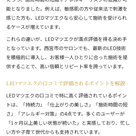
能となりました。例えば、敏感肌の方や従来法で刺激を
なぜ西宮でLEDマツエクが選ばれるのか
感じた方も、LEDマツエクなら安心して施術を受けられ
西宮エリアでLEDマツエクが広がる理由を
るケースが増えています。
解説
LEDマツエクが西宮で選ばれる利用者の声
これらの違いが、LEDマツエクが満点評価を得る決め手
とは
となっています。西宮市のサロンでも、最新のLED技術
を積極的に導入し、お客様一人ひとりに合った施術を提
西宮の美容意識がLEDマツエク人気を後押
供することで、高い信頼とリピート率を誇っています。
し
LEDマツエク導入サロンが西宮で増加する
LEDマツエクの口コミで評価されるポイントを解説
背景
LEDマツエクの口コミで特に高く評価されているポイン
西宮でLEDマツエクを選ぶ人の満足ポイン
トは、「持続力」「仕上がりの美しさ」「施術時間の短
ト
さ」「アレルギー対策」の4点です。多くのユーザーが
「1ヶ月以上美しい状態が続いた」と実感しており、忙し
い方や子育て世代からも支持されています。