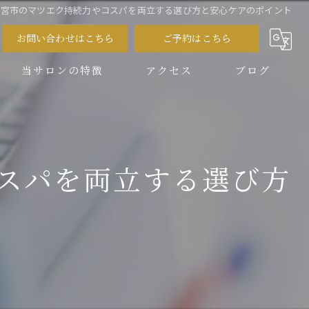
で西宮市のマツエク持続力やコスパを両立する選び方と安心ケアのポイント
お問い合わせはこちら
ご予約はこちら
当サロンの特徴
アクセス
ブログ
スクール
コラム
パーマ
コスパを両立する選び方
パリジェンヌ
まゆ毛
LEDエクステ