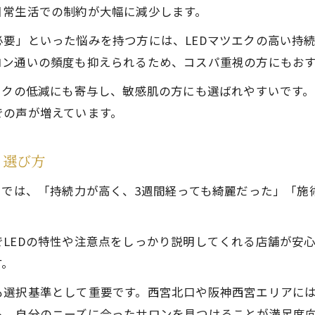
LEDマツエクのメンテナンス頻度と長持ちのコツ
日常生活での制約が大幅に減少します。
敏感肌にも安心なLEDマツエクの魅力とは
要」といった悩みを持つ方には、LEDマツエクの高い持続
LEDマツエクは敏感肌の方も安心できる理由
ロン通いの頻度も抑えられるため、コスパ重視の方にもお
LEDエクステのグルーが低刺激で選ばれるワケ
スクの低減にも寄与し、敏感肌の方にも選ばれやすいです
アレルギー対策に強いLEDマツエクの特徴
での声が増えています。
LEDマツエクの肌トラブル予防と安全性への配慮
LEDエクステを初めて選ぶ方への安心ポイント
と選び方
忙しい方へLEDエクステが叶える目元ケア
ミでは、「持続力が高く、3週間経っても綺麗だった」「
LEDマツエクは忙しい毎日も時短と美しさを両立
施術時間が短いLEDマツエクのメリットを解説
LEDの特性や注意点をしっかり説明してくれる店舗が安
LEDエクステなら朝のメイク時間もぐっと短縮
す。
仕事帰りでも通いやすいLEDマツエクの魅力
選択基準として重要です。西宮北口や阪神西宮エリアには
LEDマツエクで忙しい平日も美しい目元をキープ
ら、自分のニーズに合ったサロンを見つけることが満足度