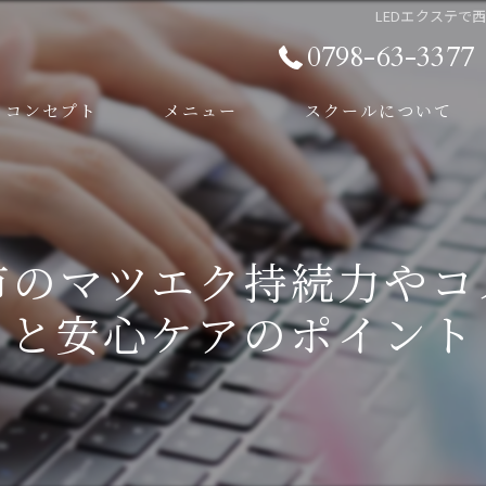
LEDエクステ
0798-63-3377
コンセプト
メニュー
スクールについて
スタッフ
よくある質問
市のマツエク持続力や
と安心ケアのポイント