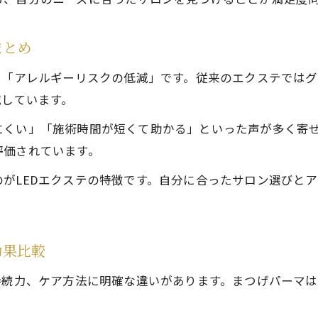
満足できるLEDマツエクの選び方ガイド
LEDマツエクサロンを選ぶポイントと注意点
まとめ
LEDエクステの口コミやレビュー活用法
と「アレルギーリスクの低減」です。従来のエクステでは
初めてでも安心なLEDマツエクサロンの見極め方
減しています。
LEDマツエクのカウンセリングで確認すべきこと
にくい」「施術時間が短くて助かる」といった声が多く寄せ
専門店で相談できるLEDエクステのデザイン提案
評価されています。
長持ちとコスパ重視のLEDエクステ活用術
がLEDエクステの特徴です。自分に合ったサロン選びと
LEDマツエクを長持ちさせるメンテナンス方法
コスパ抜群のLEDエクステ活用法を徹底解説
LEDマツエクの持続力を最大限引き出すコツ
効果比較
LEDエクステのアフターケアとリピートのポイン
持続力、ケア方法に明確な違いがあります。まつげパーマ
サロン帰りも自宅でできるLEDマツエクのケア術