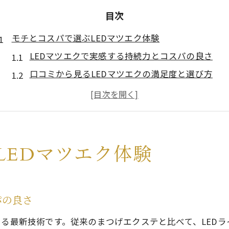
目次
モチとコスパで選ぶLEDマツエク体験
LEDマツエクで実感する持続力とコスパの良さ
口コミから見るLEDマツエクの満足度と選び方
LEDエクステを選ぶ理由と体験者の声まとめ
まつげパーマとLEDマツエクの違いと効果比較
LEDマツエクが人気の秘密とコスパの両立術
LEDエクステの持続力が支持される理由
LEDマツエク体験
LEDマツエクの持続力が高い理由と仕組み
水や汗にも強いLEDエクステの特徴を解説
LEDマツエクと従来法の持続比較とメリット
パの良さ
LEDエクステはどのくらい持つか体験談で検証
いる最新技術です。従来のまつげエクステと比べて、LED